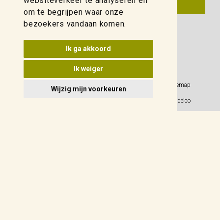
websiteverkeer te analyseren en
om te begrijpen waar onze
bezoekers vandaan komen.
Update cookies voorkeuren
Ik ga akkoord
Ik weiger
Privacy Policy
Sitemap
Wijzig mijn voorkeuren
Algemene voorwaarden
© 2026 Weidelco