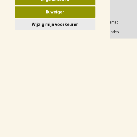
Ik weiger
Privacy Policy
Sitemap
Wijzig mijn voorkeuren
Algemene voorwaarden
© 2026 Weidelco