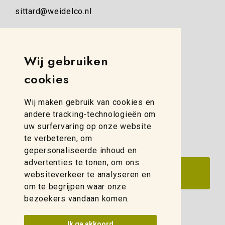
sittard@weidelco.nl
Weidelco Zwolle
Simon Stevinweg 8
Wij gebruiken
8013 NB Zwolle
cookies
(088) 280 00 10
Wij maken gebruik van cookies en
zwolle@weidelco.nl
andere tracking-technologieën om
uw surfervaring op onze website
te verbeteren, om
gepersonaliseerde inhoud en
advertenties te tonen, om ons
websiteverkeer te analyseren en
om te begrijpen waar onze
bezoekers vandaan komen.
Update cookies voorkeuren
Ik ga akkoord