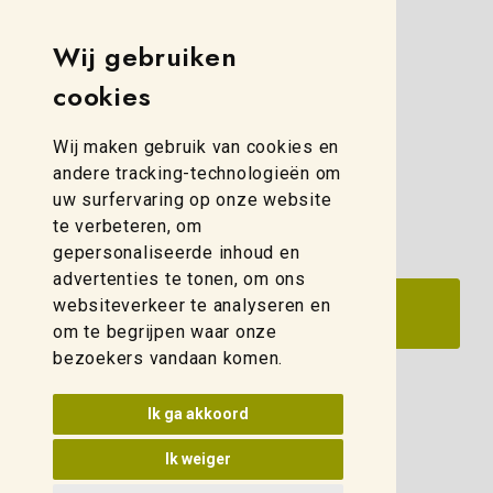
Weidelco Zwolle
Wij gebruiken
Simon Stevinweg 8
cookies
8013 NB Zwolle
(088) 280 00 10
Wij maken gebruik van cookies en
zwolle@weidelco.nl
andere tracking-technologieën om
uw surfervaring op onze website
te verbeteren, om
gepersonaliseerde inhoud en
advertenties te tonen, om ons
websiteverkeer te analyseren en
om te begrijpen waar onze
bezoekers vandaan komen.
Update cookies voorkeuren
Ik ga akkoord
Ik weiger