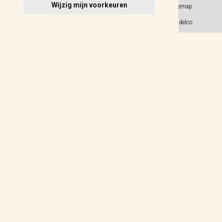
Wijzig mijn voorkeuren
Privacy Policy
Sitemap
Algemene voorwaarden
© 2026 Weidelco