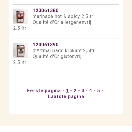
123061380
marinade hot & spicy 2,5ltr
Qualité d'Or allergenenvrij
2.5 ltr
123061390
###marinade krokant 2,5ltr
Qualité d'Or glutenvrij
2.5 ltr
Eerste pagina
1
2
3
4
5
Laatste pagina