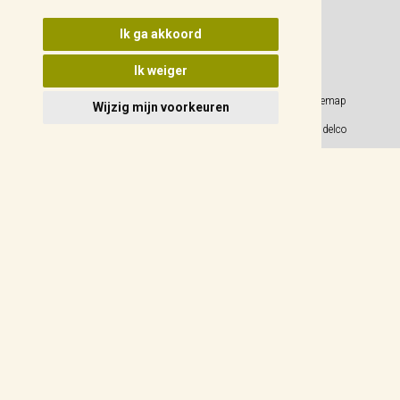
Update cookies voorkeuren
Ik ga akkoord
Ik weiger
Privacy Policy
Sitemap
Wijzig mijn voorkeuren
Algemene voorwaarden
© 2026 Weidelco