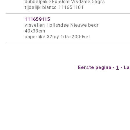
dubbelpak 38x50cm Visdame 55grs
tijdelijk blanco 111651101
111659115
visvellen Hollandse Nieuwe bedr
40x33cm
paperlike 32my 1ds=2000vel
Eerste pagina
1
La