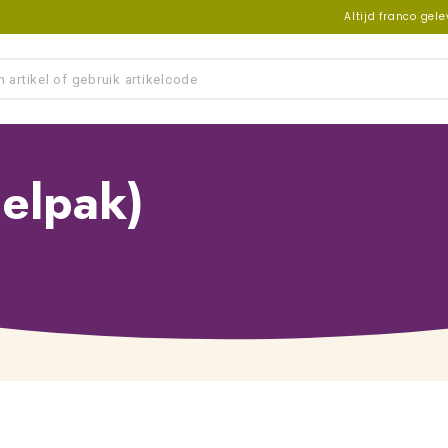
Altijd franco gel
delpak)