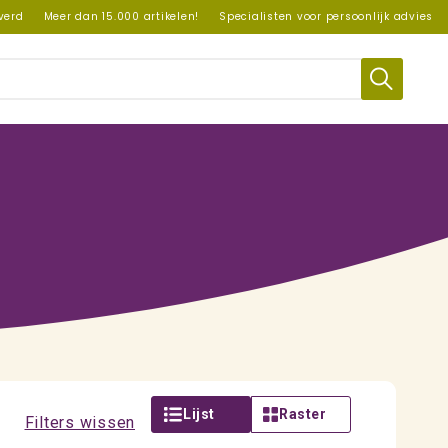
everd
Meer dan 15.000 artikelen!
Specialisten voor persoonlijk advies
Lijst
Raster
Filters wissen