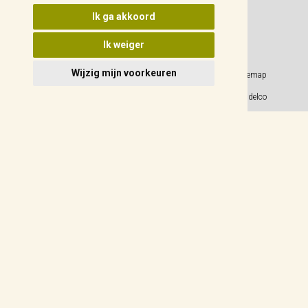
Update cookies voorkeuren
Ik ga akkoord
Ik weiger
Wijzig mijn voorkeuren
Privacy Policy
Sitemap
Algemene voorwaarden
© 2026 Weidelco