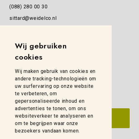
(088) 280 00 30
sittard@weidelco.nl
Weidelco Zwolle
Wij gebruiken
Simon Stevinweg 8
cookies
8013 NB Zwolle
(088) 280 00 10
Wij maken gebruik van cookies en
zwolle@weidelco.nl
andere tracking-technologieën om
uw surfervaring op onze website
te verbeteren, om
gepersonaliseerde inhoud en
advertenties te tonen, om ons
websiteverkeer te analyseren en
om te begrijpen waar onze
bezoekers vandaan komen.