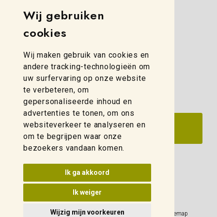
Wij gebruiken
Simon Stevinweg 8
cookies
8013 NB Zwolle
(088) 280 00 10
Wij maken gebruik van cookies en
zwolle@weidelco.nl
andere tracking-technologieën om
uw surfervaring op onze website
te verbeteren, om
gepersonaliseerde inhoud en
advertenties te tonen, om ons
websiteverkeer te analyseren en
om te begrijpen waar onze
bezoekers vandaan komen.
Update cookies voorkeuren
Ik ga akkoord
Ik weiger
Wijzig mijn voorkeuren
Privacy Policy
Sitemap