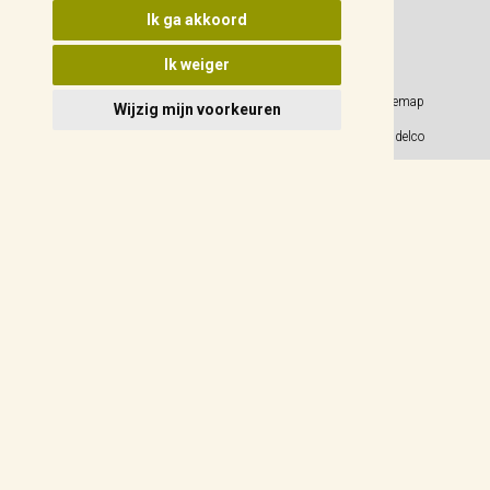
Update cookies voorkeuren
Ik ga akkoord
Ik weiger
Privacy Policy
Sitemap
Wijzig mijn voorkeuren
Algemene voorwaarden
© 2026 Weidelco