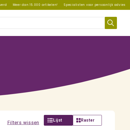
everd
Meer dan 15.000 artikelen!
Specialisten voor persoonlijk advies
Lijst
Raster
Filters wissen