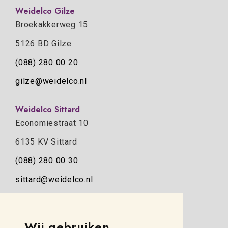
Weidelco Gilze
Broekakkerweg 15
5126 BD Gilze
(088) 280 00 20
gilze@weidelco.nl
Weidelco Sittard
Economiestraat 10
6135 KV Sittard
(088) 280 00 30
sittard@weidelco.nl
Weidelco Zwolle
Simon Stevinweg 8
Wij gebruiken