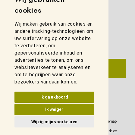
8013 NB Zwolle
cookies
(088) 280 00 10
Wij maken gebruik van cookies en
zwolle@weidelco.nl
andere tracking-technologieën om
uw surfervaring op onze website
te verbeteren, om
gepersonaliseerde inhoud en
advertenties te tonen, om ons
websiteverkeer te analyseren en
om te begrijpen waar onze
bezoekers vandaan komen.
Update cookies voorkeuren
Ik ga akkoord
Ik weiger
Privacy Policy
Sitemap
Wijzig mijn voorkeuren
Algemene voorwaarden
© 2026 Weidelco