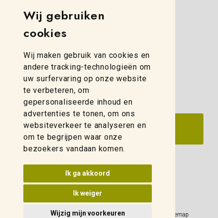
Wij gebruiken
Simon Stevinweg 8
cookies
8013 NB Zwolle
(088) 280 00 10
Wij maken gebruik van cookies en
zwolle@weidelco.nl
andere tracking-technologieën om
uw surfervaring op onze website
te verbeteren, om
gepersonaliseerde inhoud en
advertenties te tonen, om ons
websiteverkeer te analyseren en
om te begrijpen waar onze
bezoekers vandaan komen.
Update cookies voorkeuren
Ik ga akkoord
Ik weiger
Wijzig mijn voorkeuren
Privacy Policy
Sitemap