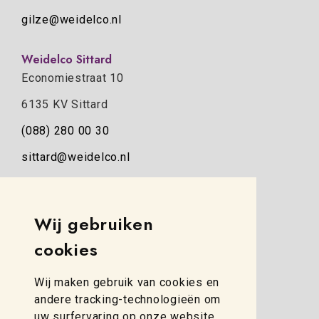
gilze@weidelco.nl
Weidelco Sittard
Economiestraat 10
6135 KV Sittard
(088) 280 00 30
sittard@weidelco.nl
Weidelco Zwolle
Simon Stevinweg 8
Wij gebruiken
8013 NB Zwolle
cookies
(088) 280 00 10
Wij maken gebruik van cookies en
zwolle@weidelco.nl
andere tracking-technologieën om
uw surfervaring op onze website