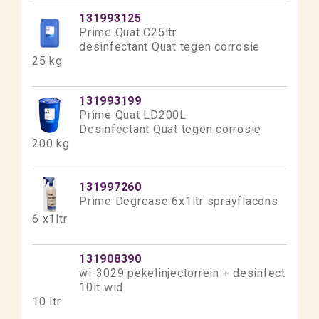
131993125
Prime Quat C25ltr
desinfectant Quat tegen corrosie
25 kg
131993199
Prime Quat LD200L
Desinfectant Quat tegen corrosie
200 kg
131997260
Prime Degrease 6x1ltr sprayflacons
6 x1ltr
131908390
wi-3029 pekelinjectorrein + desinfect
10lt wid
10 ltr