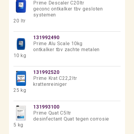
Prime Descaler C20ltr
geconc ontkalker tbv gesloten
systemen
20 ltr
131992490
Prime Alu Scale 10kg
ontkalker tbv zachte metalen
10 kg
131992520
Prime Krat C22,2ltr
krattenreiniger
25 kg
131993100
Prime Quat C5ltr
desinfectant Quat tegen corrosie
5 kg