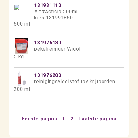
131931110
###Acticid 500ml
kies 131991860
500 ml
131976180
pekelreiniger Wigol
5 kg
131976200
reinigingsvloeistof tbv krijtborden
200 ml
Eerste pagina
1
2
Laatste pagina