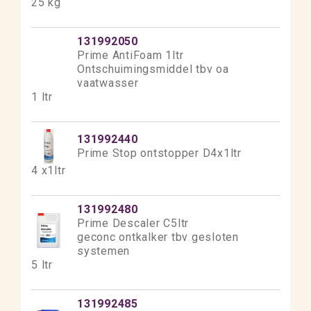
25 kg
131992050
Prime AntiFoam 1ltr
Ontschuimingsmiddel tbv oa
vaatwasser
1 ltr
131992440
Prime Stop ontstopper D4x1ltr
4 x1ltr
131992480
Prime Descaler C5ltr
geconc ontkalker tbv gesloten
systemen
5 ltr
131992485