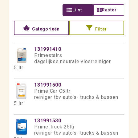
Lijst
Raster
Categorieën
Filter
131991410
Primestairs
dagelijkse neutrale vloerreiniger
5 ltr
131991500
Prime Car C5ltr
reiniger tbv auto's- trucks & bussen
5 ltr
131991530
Prime Truck 25ltr
reiniger tbv auto's- trucks & bussen