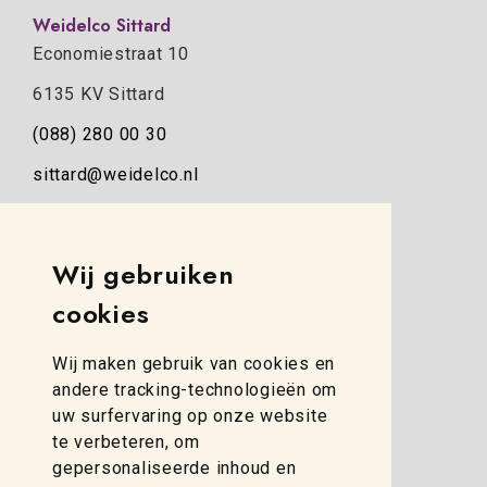
Weidelco Sittard
Economiestraat 10
6135 KV Sittard
(088) 280 00 30
sittard@weidelco.nl
Weidelco Zwolle
Simon Stevinweg 8
Wij gebruiken
8013 NB Zwolle
cookies
(088) 280 00 10
Wij maken gebruik van cookies en
zwolle@weidelco.nl
andere tracking-technologieën om
uw surfervaring op onze website
te verbeteren, om
gepersonaliseerde inhoud en