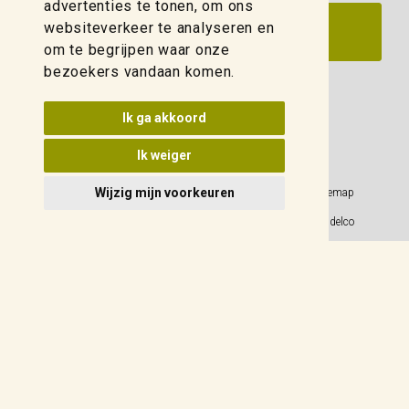
advertenties te tonen, om ons
websiteverkeer te analyseren en
om te begrijpen waar onze
bezoekers vandaan komen.
Update cookies voorkeuren
Ik ga akkoord
Ik weiger
Wijzig mijn voorkeuren
Privacy Policy
Sitemap
Algemene voorwaarden
© 2026 Weidelco