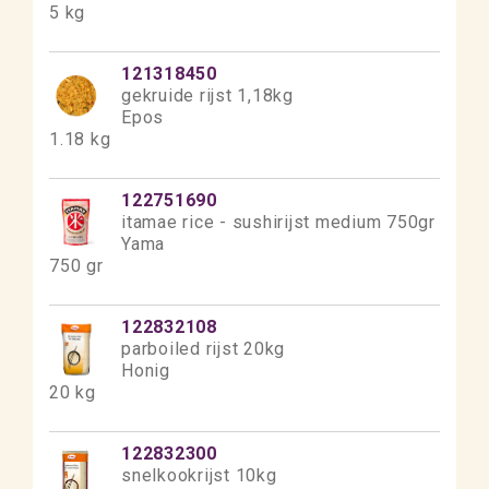
5 kg
121318450
gekruide rijst 1,18kg
Epos
1.18 kg
122751690
itamae rice - sushirijst medium 750gr
Yama
750 gr
122832108
parboiled rijst 20kg
Honig
20 kg
122832300
snelkookrijst 10kg