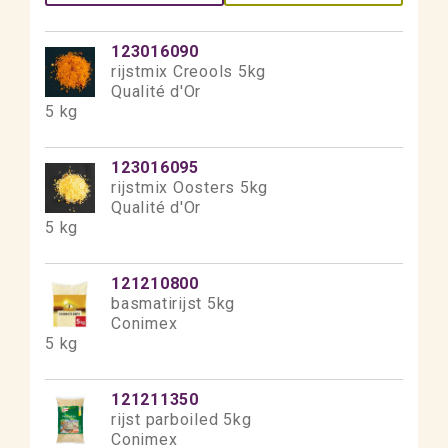
123016090
rijstmix Creools 5kg
Qualité d'Or
5 kg
123016095
rijstmix Oosters 5kg
Qualité d'Or
5 kg
121210800
basmatirijst 5kg
Conimex
5 kg
121211350
rijst parboiled 5kg
Conimex