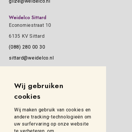
gilze@weidelco.nl
Weidelco Sittard
Economiestraat 10
6135 KV Sittard
(088) 280 00 30
sittard@weidelco.nl
Weidelco Zwolle
Simon Stevinweg 8
Wij gebruiken
8013 NB Zwolle
cookies
(088) 280 00 10
Wij maken gebruik van cookies en
zwolle@weidelco.nl
andere tracking-technologieën om
uw surfervaring op onze website
te verbeteren, om