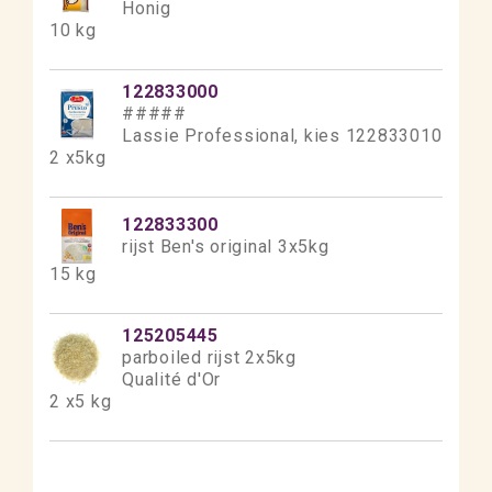
Honig
10 kg
122833000
#####
Lassie Professional, kies 122833010
2 x5kg
122833300
rijst Ben's original 3x5kg
15 kg
125205445
parboiled rijst 2x5kg
Qualité d'Or
2 x5 kg