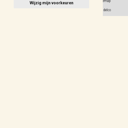
Privacy Policy
Sitemap
Wijzig mijn voorkeuren
Algemene voorwaarden
© 2026 Weidelco