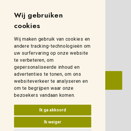
Weidelco Zwolle
Simon Stevinweg 8
Wij gebruiken
8013 NB Zwolle
cookies
(088) 280 00 10
Wij maken gebruik van cookies en
zwolle@weidelco.nl
andere tracking-technologieën om
uw surfervaring op onze website
te verbeteren, om
gepersonaliseerde inhoud en
advertenties te tonen, om ons
websiteverkeer te analyseren en
om te begrijpen waar onze
bezoekers vandaan komen.
Update cookies voorkeuren
Ik ga akkoord
Ik weiger