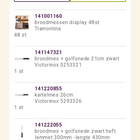
141001160
broodmessen display 48st
Tramontina
48 st
141147321
broodmes + golfsnede 21cm zwart
Victorinox 5253321
1 st
141220855
kartelmes 26cm
Victorinox 5293326
1 st
141222055
broodmes + golfsnede zwart heft
lemmet 300mm -lengte 430mm