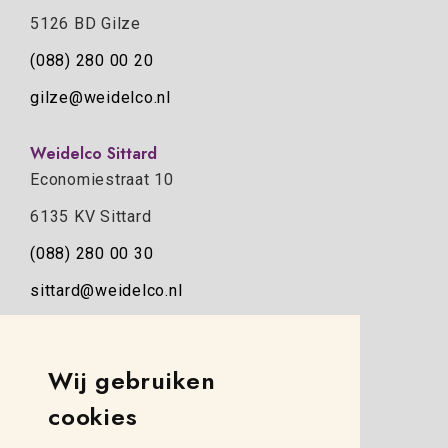
5126 BD Gilze
(088) 280 00 20
gilze@weidelco.nl
Weidelco Sittard
Economiestraat 10
6135 KV Sittard
(088) 280 00 30
sittard@weidelco.nl
Weidelco Zwolle
Wij gebruiken
Simon Stevinweg 8
cookies
8013 NB Zwolle
(088) 280 00 10