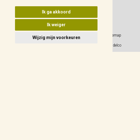
Update cookies voorkeuren
Ik ga akkoord
Ik weiger
Privacy Policy
Sitemap
Wijzig mijn voorkeuren
Algemene voorwaarden
© 2026 Weidelco