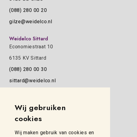
(088) 280 00 20
gilze@weidelco.nl
Weidelco Sittard
Economiestraat 10
6135 KV Sittard
(088) 280 00 30
sittard@weidelco.nl
Weidelco Zwolle
Wij gebruiken
Simon Stevinweg 8
cookies
8013 NB Zwolle
(088) 280 00 10
Wij maken gebruik van cookies en