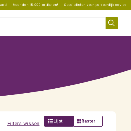
everd
Meer dan 15.000 artikelen!
Specialisten voor persoonlijk advies
Lijst
Raster
Filters wissen