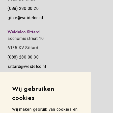
(088) 280 00 20
gilze@weidelco.nl
Weidelco Sittard
Economiestraat 10
6135 KV Sittard
(088) 280 00 30
sittard@weidelco.nl
Weidelco Zwolle
Wij gebruiken
Simon Stevinweg 8
cookies
8013 NB Zwolle
(088) 280 00 10
Wij maken gebruik van cookies en