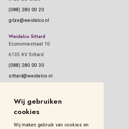
(088) 280 00 20
gilze@weidelco.nl
Weidelco Sittard
Economiestraat 10
6135 KV Sittard
(088) 280 00 30
sittard@weidelco.nl
Weidelco Zwolle
Wij gebruiken
Simon Stevinweg 8
cookies
8013 NB Zwolle
(088) 280 00 10
Wij maken gebruik van cookies en