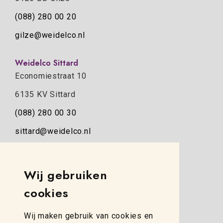
(088) 280 00 20
gilze@weidelco.nl
Weidelco Sittard
Economiestraat 10
6135 KV Sittard
(088) 280 00 30
sittard@weidelco.nl
Weidelco Zwolle
Wij gebruiken
Simon Stevinweg 8
cookies
8013 NB Zwolle
(088) 280 00 10
Wij maken gebruik van cookies en