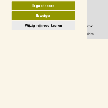
Update cookies voorkeuren
Ik ga akkoord
Ik weiger
Wijzig mijn voorkeuren
Privacy Policy
Sitemap
Algemene voorwaarden
© 2026 Weidelco