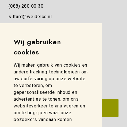
(088) 280 00 30
sittard@weidelco.nl
Weidelco Zwolle
Wij gebruiken
Simon Stevinweg 8
cookies
8013 NB Zwolle
(088) 280 00 10
Wij maken gebruik van cookies en
zwolle@weidelco.nl
andere tracking-technologieën om
uw surfervaring op onze website
te verbeteren, om
gepersonaliseerde inhoud en
advertenties te tonen, om ons
websiteverkeer te analyseren en
om te begrijpen waar onze
bezoekers vandaan komen.