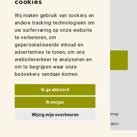
cookies
(088) 280 00 10
Wij maken gebruik van cookies en
zwolle@weidelco.nl
andere tracking-technologieën om
uw surfervaring op onze website
te verbeteren, om
gepersonaliseerde inhoud en
advertenties te tonen, om ons
websiteverkeer te analyseren en
om te begrijpen waar onze
bezoekers vandaan komen.
Update cookies voorkeuren
Ik ga akkoord
Ik weiger
Privacy Policy
Sitemap
Wijzig mijn voorkeuren
Algemene voorwaarden
© 2026 Weidelco