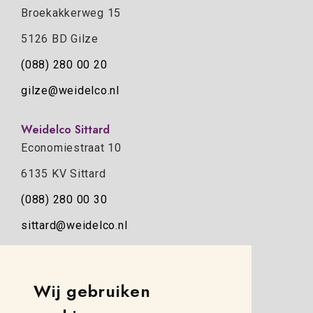
Broekakkerweg 15
5126 BD Gilze
(088) 280 00 20
gilze@weidelco.nl
Weidelco Sittard
Economiestraat 10
6135 KV Sittard
(088) 280 00 30
sittard@weidelco.nl
Weidelco Zwolle
Simon Stevinweg 8
Wij gebruiken
8013 NB Zwolle