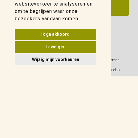
websiteverkeer te analyseren en
om te begrijpen waar onze
bezoekers vandaan komen.
Update cookies voorkeuren
Ik ga akkoord
Ik weiger
Wijzig mijn voorkeuren
Privacy Policy
Sitemap
Algemene voorwaarden
© 2026 Weidelco