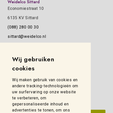
Weidelco Sittard
Economiestraat 10
6135 KV Sittard
(088) 280 00 30
sittard@weidelco.nl
Weidelco Zwolle
Wij gebruiken
Simon Stevinweg 8
cookies
8013 NB Zwolle
(088) 280 00 10
Wij maken gebruik van cookies en
zwolle@weidelco.nl
andere tracking-technologieën om
uw surfervaring op onze website
te verbeteren, om
gepersonaliseerde inhoud en
advertenties te tonen, om ons