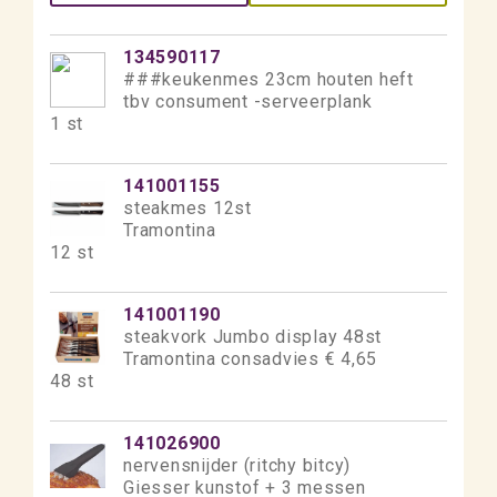
134590117
###keukenmes 23cm houten heft
tbv consument -serveerplank
1 st
141001155
steakmes 12st
Tramontina
12 st
141001190
steakvork Jumbo display 48st
Tramontina consadvies € 4,65
48 st
141026900
nervensnijder (ritchy bitcy)
Giesser kunstof + 3 messen