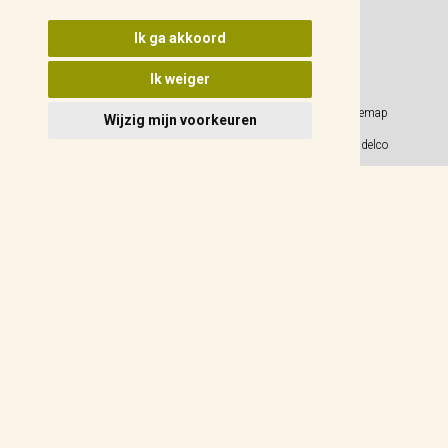
Update cookies voorkeuren
Ik ga akkoord
Ik weiger
Privacy Policy
Sitemap
Wijzig mijn voorkeuren
Algemene voorwaarden
© 2026 Weidelco