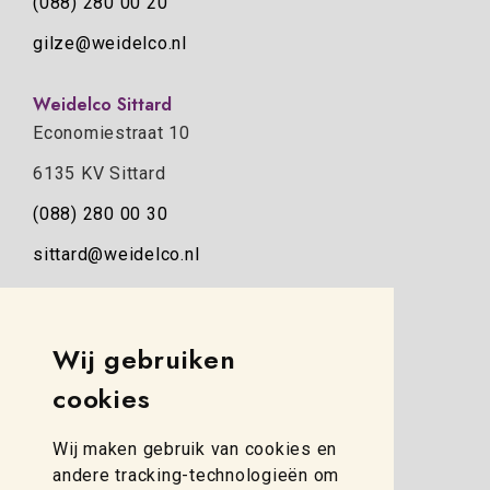
(088) 280 00 20
gilze@weidelco.nl
Weidelco Sittard
Economiestraat 10
6135 KV Sittard
(088) 280 00 30
sittard@weidelco.nl
Weidelco Zwolle
Simon Stevinweg 8
Wij gebruiken
8013 NB Zwolle
cookies
(088) 280 00 10
Wij maken gebruik van cookies en
zwolle@weidelco.nl
andere tracking-technologieën om