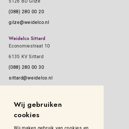
5126 BD Gilze
(088) 280 00 20
gilze@weidelco.nl
Weidelco Sittard
Economiestraat 10
6135 KV Sittard
(088) 280 00 30
sittard@weidelco.nl
Weidelco Zwolle
Simon Stevinweg 8
Wij gebruiken
8013 NB Zwolle
cookies
(088) 280 00 10
Wij maken gebruik van cookies en