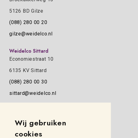
5126 BD Gilze
(088) 280 00 20
gilze@weidelco.nl
Weidelco Sittard
Economiestraat 10
6135 KV Sittard
(088) 280 00 30
sittard@weidelco.nl
Weidelco Zwolle
Simon Stevinweg 8
Wij gebruiken
8013 NB Zwolle
cookies