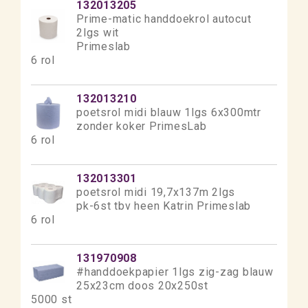
132013205
Prime-matic handdoekrol autocut
2lgs wit
Primeslab
6 rol
132013210
poetsrol midi blauw 1lgs 6x300mtr
zonder koker PrimesLab
6 rol
132013301
poetsrol midi 19,7x137m 2lgs
pk-6st tbv heen Katrin Primeslab
6 rol
131970908
#handdoekpapier 1lgs zig-zag blauw
25x23cm doos 20x250st
5000 st