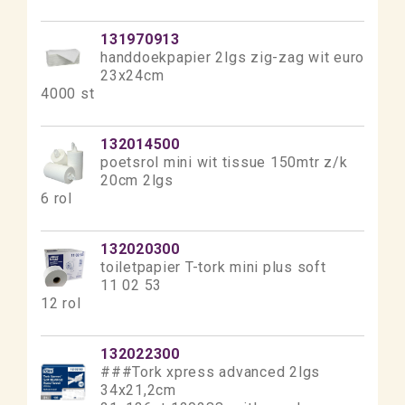
131970913
handdoekpapier 2lgs zig-zag wit euro
23x24cm
4000 st
132014500
poetsrol mini wit tissue 150mtr z/k
20cm 2lgs
6 rol
132020300
toiletpapier T-tork mini plus soft
11 02 53
12 rol
132022300
###Tork xpress advanced 2lgs
34x21,2cm