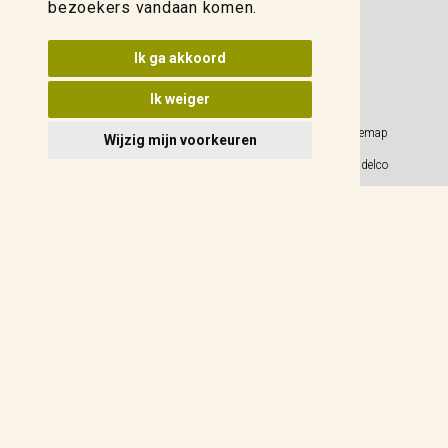
bezoekers vandaan komen.
Update cookies voorkeuren
Ik ga akkoord
Ik weiger
Privacy Policy
Sitemap
Wijzig mijn voorkeuren
Algemene voorwaarden
© 2026 Weidelco