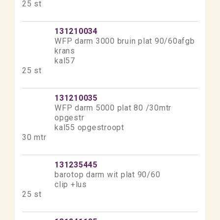
25 st
131210034
WFP darm 3000 bruin plat 90/60afgb
krans
kal57
25 st
131210035
WFP darm 5000 plat 80 /30mtr
opgestr
kal55 opgestroopt
30 mtr
131235445
barotop darm wit plat 90/60
clip +lus
25 st