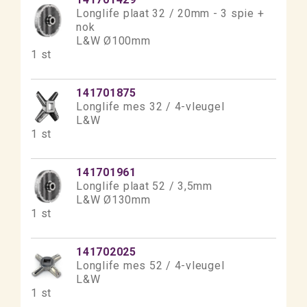
Longlife plaat 32 / 20mm - 3 spie +
nok
L&W Ø100mm
1 st
141701875
Longlife mes 32 / 4-vleugel
L&W
1 st
141701961
Longlife plaat 52 / 3,5mm
L&W Ø130mm
1 st
141702025
Longlife mes 52 / 4-vleugel
L&W
1 st