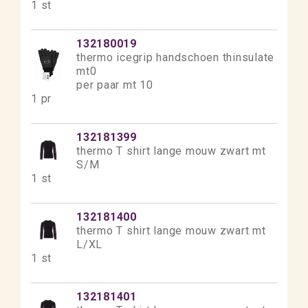
1 st
132180019
thermo icegrip handschoen thinsulate
mt0
per paar mt 10
1 pr
132181399
thermo T shirt lange mouw zwart mt
S/M
1 st
132181400
thermo T shirt lange mouw zwart mt
L/XL
1 st
132181401