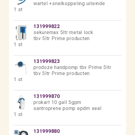
wartel +snelkoppeling uiteinde
1 st
131999822
sekuremax 5ltr metal lock
tbv 5ltr Prime producten
1 st
131999823
prodoze handpomp tbv Prime 5ltr
tbv 5ltr Prime producten
1 st
131999870
prokart 10 gall 5gpm
santroprene pomp epdm seal
1 st
131999880