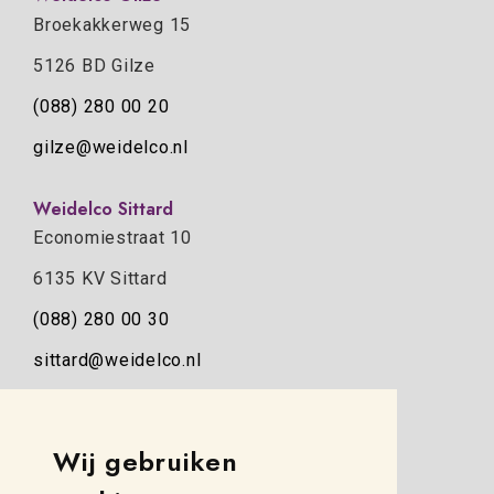
Broekakkerweg 15
5126 BD Gilze
(088) 280 00 20
gilze@weidelco.nl
Weidelco Sittard
Economiestraat 10
6135 KV Sittard
(088) 280 00 30
sittard@weidelco.nl
Weidelco Zwolle
Simon Stevinweg 8
Wij gebruiken
8013 NB Zwolle