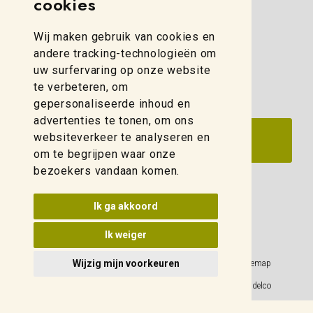
cookies
(088) 280 00 10
Wij maken gebruik van cookies en
zwolle@weidelco.nl
andere tracking-technologieën om
uw surfervaring op onze website
te verbeteren, om
gepersonaliseerde inhoud en
advertenties te tonen, om ons
websiteverkeer te analyseren en
om te begrijpen waar onze
bezoekers vandaan komen.
Update cookies voorkeuren
Ik ga akkoord
Ik weiger
Wijzig mijn voorkeuren
Privacy Policy
Sitemap
Algemene voorwaarden
© 2026 Weidelco