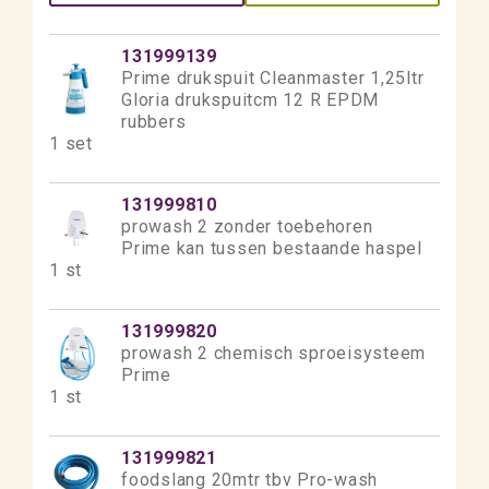
131999139
Prime drukspuit Cleanmaster 1,25ltr
Gloria drukspuitcm 12 R EPDM
rubbers
1 set
131999810
prowash 2 zonder toebehoren
Prime kan tussen bestaande haspel
1 st
131999820
prowash 2 chemisch sproeisysteem
Prime
1 st
131999821
foodslang 20mtr tbv Pro-wash