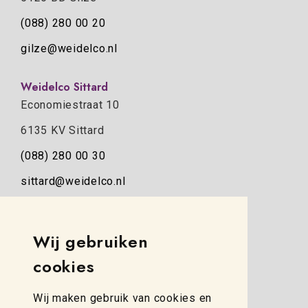
(088) 280 00 20
gilze@weidelco.nl
Weidelco Sittard
Economiestraat 10
6135 KV Sittard
(088) 280 00 30
sittard@weidelco.nl
Weidelco Zwolle
Wij gebruiken
Simon Stevinweg 8
cookies
8013 NB Zwolle
(088) 280 00 10
Wij maken gebruik van cookies en