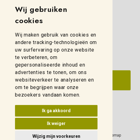
Simon Stevinweg 8
Wij gebruiken
8013 NB Zwolle
cookies
(088) 280 00 10
Wij maken gebruik van cookies en
zwolle@weidelco.nl
andere tracking-technologieën om
uw surfervaring op onze website
te verbeteren, om
gepersonaliseerde inhoud en
advertenties te tonen, om ons
websiteverkeer te analyseren en
om te begrijpen waar onze
bezoekers vandaan komen.
Update cookies voorkeuren
Ik ga akkoord
Ik weiger
Privacy Policy
Sitemap
Wijzig mijn voorkeuren