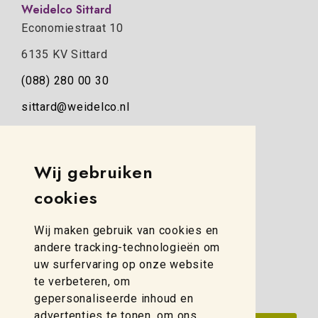
Weidelco Sittard
Economiestraat 10
6135 KV Sittard
(088) 280 00 30
sittard@weidelco.nl
Weidelco Zwolle
Simon Stevinweg 8
Wij gebruiken
8013 NB Zwolle
cookies
(088) 280 00 10
Wij maken gebruik van cookies en
zwolle@weidelco.nl
andere tracking-technologieën om
uw surfervaring op onze website
te verbeteren, om
gepersonaliseerde inhoud en
advertenties te tonen, om ons