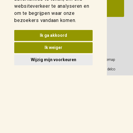
websiteverkeer te analyseren en
om te begrijpen waar onze
bezoekers vandaan komen.
Update cookies voorkeuren
Ik ga akkoord
Ik weiger
Wijzig mijn voorkeuren
Privacy Policy
Sitemap
Algemene voorwaarden
© 2026 Weidelco