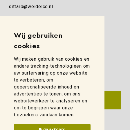
sittard@weidelco.nl
Weidelco Zwolle
Simon Stevinweg 8
Wij gebruiken
8013 NB Zwolle
cookies
(088) 280 00 10
Wij maken gebruik van cookies en
zwolle@weidelco.nl
andere tracking-technologieën om
uw surfervaring op onze website
te verbeteren, om
gepersonaliseerde inhoud en
advertenties te tonen, om ons
websiteverkeer te analyseren en
om te begrijpen waar onze
bezoekers vandaan komen.
Update cookies voorkeuren
Ik ga akkoord