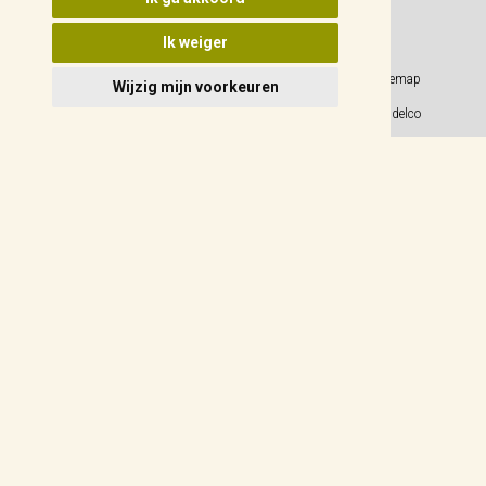
Ik weiger
Privacy Policy
Sitemap
Wijzig mijn voorkeuren
Algemene voorwaarden
© 2026 Weidelco