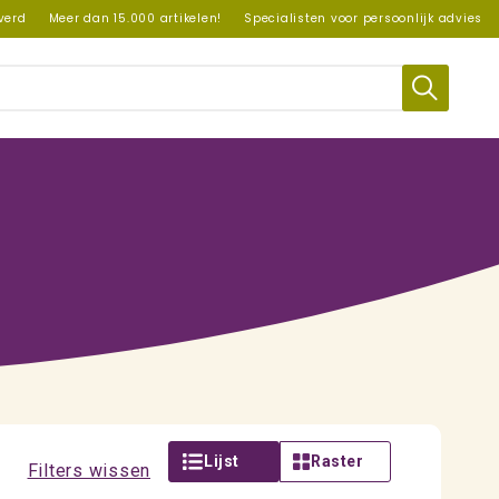
everd
Meer dan 15.000 artikelen!
Specialisten voor persoonlijk advies
Lijst
Raster
Filters wissen