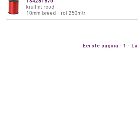
134281870
krullint rood
10mm breed - rol 250mtr
Eerste pagina
1
La