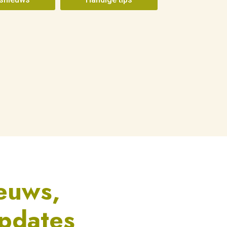
ieuws,
pdates