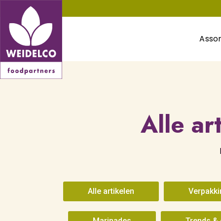
Asso
Alle ar
Alle artikelen
Verpakk
Marinades
Trends & 