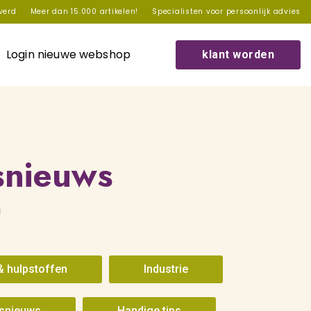
everd
Meer dan 15.000 artikelen!
Specialisten voor persoonlijk advies
Login nieuwe webshop
klant worden
fsnieuws
!
& hulpstoffen
Industrie
fsnieuws
Handige tips