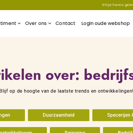
Altijd franco gel
rtiment
Over ons
Contact
Login oude webshop
tikelen over: bedrij
Blijf op de hoogte van de laatste trends en ontwikkelingen
ingen
Duurzaamheid
Specerijen 
ontwikkelingen
Reiniging
Bedrij