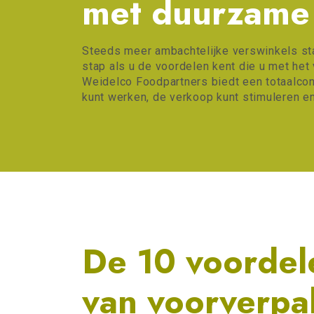
met duurzame 
Steeds meer ambachtelijke verswinkels st
stap als u de voordelen kent die u met het
Weidelco Foodpartners biedt een totaalco
kunt werken, de verkoop kunt stimuleren e
De 10 voordel
van voorverp