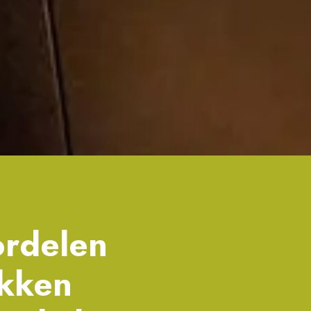
ordelen
akken