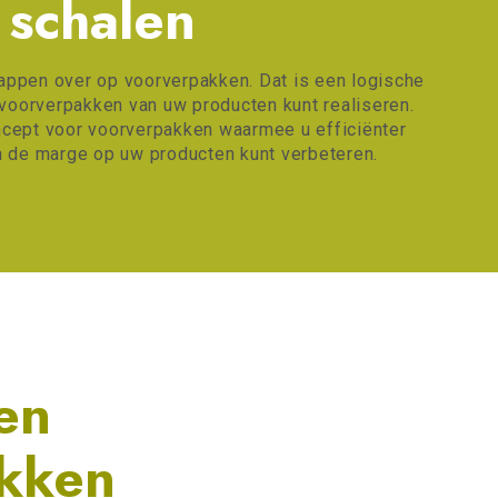
schalen
appen over op voorverpakken. Dat is een logische
 voorverpakken van uw producten kunt realiseren.
ncept voor voorverpakken waarmee u efficiënter
n de marge op uw producten kunt verbeteren.
en
akken