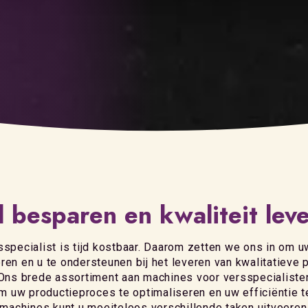
d besparen en kwaliteit lev
sspecialist is tijd kostbaar. Daarom zetten we ons in om 
eren en u te ondersteunen bij het leveren van kwalitatieve 
 Ons brede assortiment aan machines voor versspecialisten
 uw productieproces te optimaliseren en uw efficiëntie t
machines kunt u moeiteloos verschillende taken uitvoeren,