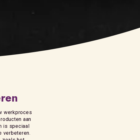
eren
uw werkproces
producten aan
 is speciaal
e verbeteren.
 zoals het