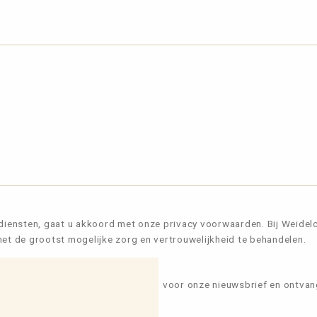
diensten, gaat u akkoord met onze privacy voorwaarden. Bij Weidel
t de grootst mogelijke zorg en vertrouwelijkheid te behandelen.
gen, recepten en tips
 inspiratie van Weidelco. Meld u aan voor onze nieuwsbrief en ontva