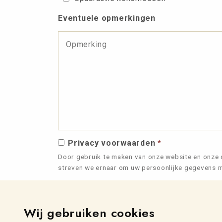
Eventuele opmerkingen
Privacy voorwaarden
*
Door gebruik te maken van onze website en onze 
streven we ernaar om uw persoonlijke gegevens me
Aanmelden voor exclusieve aanbiedin
Mis geen enkel nieuws, aanbiedingen en culinaire
Wij gebruiken cookies
rechtstreeks in uw inbox.